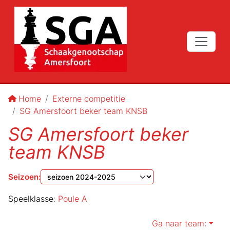
Home
Externe competitie
SG Amersfoort beker team KNSB
SG Amersfoort beker
team KNSB
Seizoen
:
Speelklasse:
Poule A
Ga naar team: