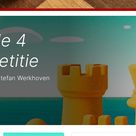
de 4
titie
Stefan Werkhoven