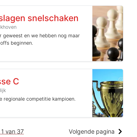
tslagen snelschaken
rkhoven
eer geweest en we hebben nog maar
offs beginnen.
sse C
ijk
de regionale competitie kampioen.
a
1
van
37
Volgende pagina