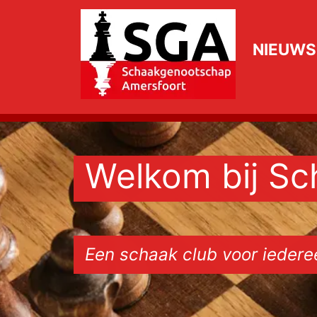
NIEUWS
Welkom bij S
Een schaak club voor iederee