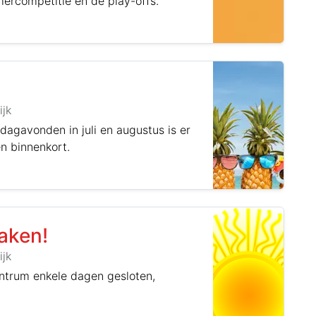
ercompetitie en de play-offs.
ijk
agavonden in juli en augustus is er
en binnenkort.
aken!
ijk
ntrum enkele dagen gesloten,