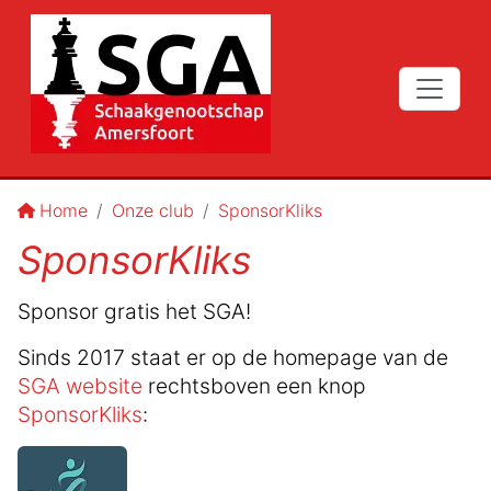
Home
Onze club
SponsorKliks
SponsorKliks
Sponsor gratis het SGA!
Sinds 2017 staat er op de homepage van de
SGA website
rechtsboven een knop
SponsorKliks
: