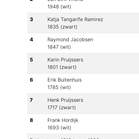
1948
(
wit
)
3
Katja Tangarife Ramirez
1835
(
zwart
)
4
Raymond Jacobsen
1847
(
wit
)
5
Karin Pruijssers
1801
(
zwart
)
6
Erik Buitenhuis
1785
(
wit
)
7
Henk Pruijssers
1717
(
zwart
)
8
Frank Hordijk
1693
(
wit
)