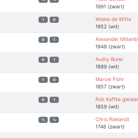
1991
(
zwart
)
Wiebe de Witte
1
0
1952
(
wit
)
Alexander Miltenb
0
1
1948
(
zwart
)
Audry Burer
0
1
1889
(
wit
)
Marcel Flohr
1
0
1857
(
zwart
)
Rob Kaffka genaa
0
1
1859
(
wit
)
Chris Roelandt
½
½
1746
(
zwart
)