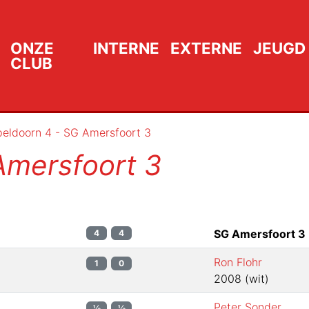
ONZE
INTERNE
EXTERNE
JEUGD
CLUB
eldoorn 4 - SG Amersfoort 3
Amersfoort 3
SG Amersfoort 3
4
4
Ron Flohr
1
0
2008
(
wit
)
Peter Sonder
½
½