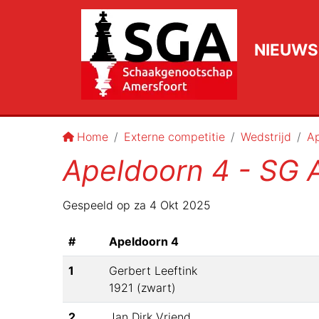
NIEUWS
Home
Externe competitie
Wedstrijd
Ap
Apeldoorn 4 - SG 
Gespeeld op
za 4 Okt 2025
#
Apeldoorn 4
1
Gerbert Leeftink
1921
(
zwart
)
2
Jan Dirk Vriend