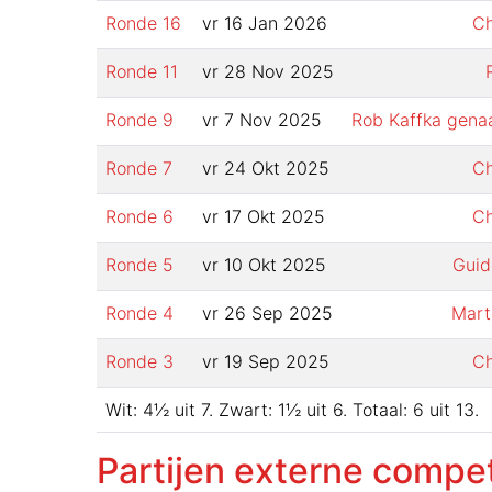
Ronde
16
vr 16 Jan 2026
Ch
Ronde
11
vr 28 Nov 2025
Ronde
9
vr 7 Nov 2025
Rob Kaffka gena
Ronde
7
vr 24 Okt 2025
Ch
Ronde
6
vr 17 Okt 2025
Ch
Ronde
5
vr 10 Okt 2025
Guid
Ronde
4
vr 26 Sep 2025
Mart
Ronde
3
vr 19 Sep 2025
Ch
Wit:
4½
uit
7
.
Zwart:
1½
uit
6
.
Totaal:
6
uit
13
.
Partijen externe compet