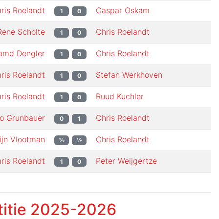
ris Roelandt
Caspar Oskam
1
0
Rene Scholte
Chris Roelandt
1
0
amd Dengler
Chris Roelandt
1
0
ris Roelandt
Stefan Werkhoven
1
0
ris Roelandt
Ruud Kuchler
1
0
o Grunbauer
Chris Roelandt
0
1
ijn Vlootman
Chris Roelandt
½
½
ris Roelandt
Peter Weijgertze
1
0
itie
2025-2026