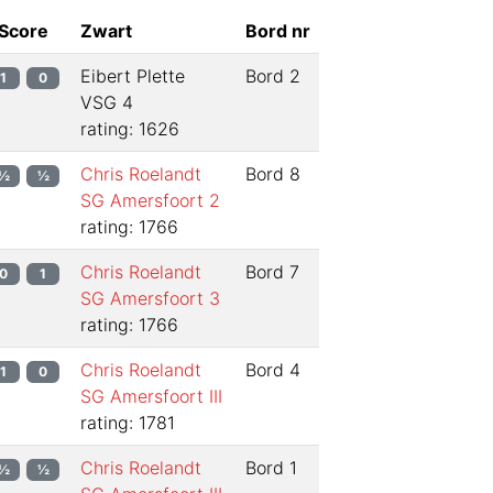
Score
Zwart
Bord nr
Eibert Plette
Bord
2
1
0
VSG 4
rating: 1626
Chris Roelandt
Bord
8
½
½
SG Amersfoort 2
rating: 1766
Chris Roelandt
Bord
7
0
1
SG Amersfoort 3
rating: 1766
Chris Roelandt
Bord
4
1
0
SG Amersfoort III
rating: 1781
Chris Roelandt
Bord
1
½
½