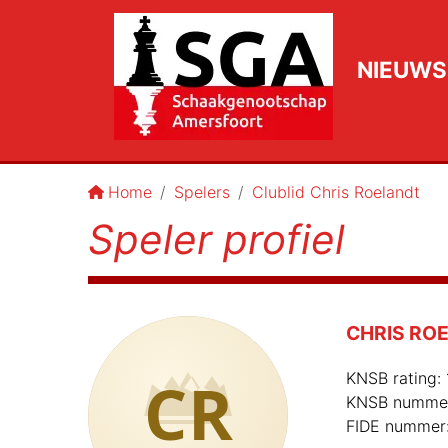
NIEUWS
Home
Spelers
Clublid Chris Roelandt
Speler profiel
CHRIS RO
CR
KNSB rating:
KNSB numme
FIDE nummer