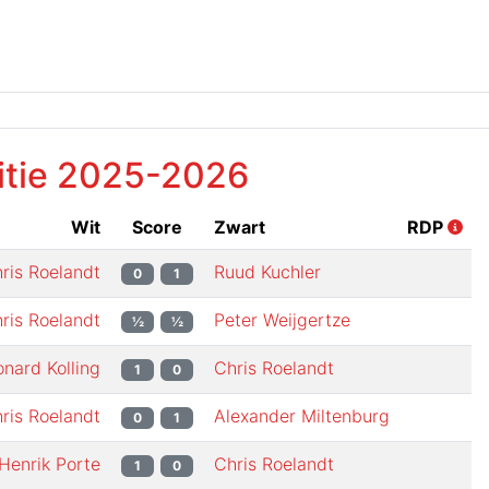
itie
2025-2026
Wit
Score
Zwart
RDP
ris Roelandt
Ruud Kuchler
0
1
ris Roelandt
Peter Weijgertze
½
½
nard Kolling
Chris Roelandt
1
0
ris Roelandt
Alexander Miltenburg
0
1
Henrik Porte
Chris Roelandt
1
0