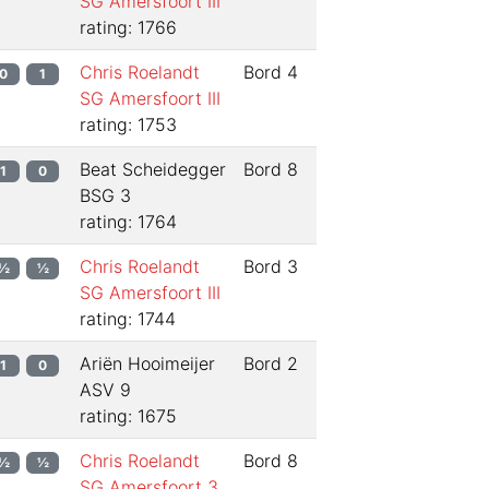
SG Amersfoort III
rating: 1766
Chris Roelandt
Bord
4
0
1
SG Amersfoort III
rating: 1753
Beat Scheidegger
Bord
8
1
0
BSG 3
rating: 1764
Chris Roelandt
Bord
3
½
½
SG Amersfoort III
rating: 1744
Ariën Hooimeijer
Bord
2
1
0
ASV 9
rating: 1675
Chris Roelandt
Bord
8
½
½
SG Amersfoort 3