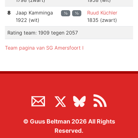
1798
(
zwart
)
1958
(
wit
)
8
Jaap Kamminga
Ruud Küchler
½
½
1922
(
wit
)
1835
(
zwart
)
Rating team:
1909
tegen
2057
Team pagina van
SG Amersfoort I
©
Guus Beltman
2026
All Rights
Reserved.