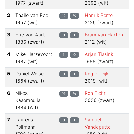
1977
(
zwart
)
2392
(
wit
)
2
Thailo van Ree
Henrik Porte
½
½
1957
(
wit
)
2126
(
zwart
)
3
Eric van Aart
Bram van Harten
0
1
1886
(
zwart
)
2112
(
wit
)
4
Mike Harzevoort
Arjan Tissink
1
0
1987
(
wit
)
1988
(
zwart
)
5
Daniel Weise
Rogier Dijk
0
1
1864
(
zwart
)
2019
(
wit
)
6
Nikos
Ron Flohr
½
½
Kasomoulis
2026
(
zwart
)
1884
(
wit
)
7
Laurens
Samuel
0
1
Pollmann
Vandeputte