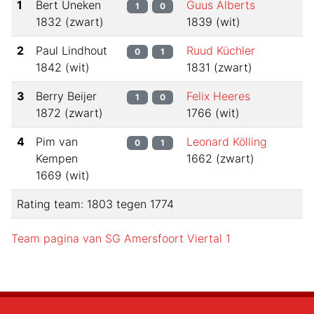
1
Bert Uneken
Guus Alberts
1
0
1832
(
zwart
)
1839
(
wit
)
2
Paul Lindhout
Ruud Küchler
0
1
1842
(
wit
)
1831
(
zwart
)
3
Berry Beijer
Felix Heeres
1
0
1872
(
zwart
)
1766
(
wit
)
4
Pim van
Leonard Kölling
0
1
Kempen
1662
(
zwart
)
1669
(
wit
)
Rating team:
1803
tegen
1774
Team pagina van
SG Amersfoort Viertal 1