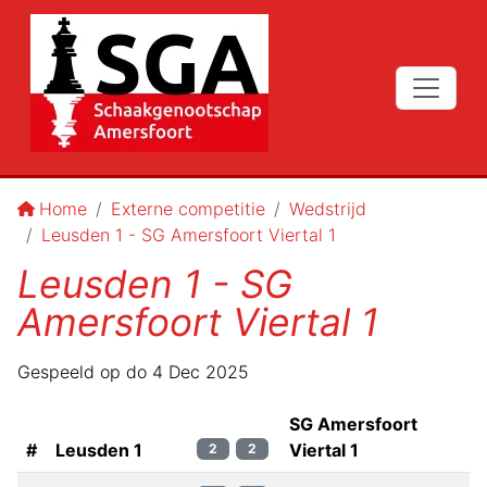
Home
Externe competitie
Wedstrijd
Leusden 1 - SG Amersfoort Viertal 1
Leusden 1 - SG
Amersfoort Viertal 1
Gespeeld op
do 4 Dec 2025
SG Amersfoort
#
Leusden 1
Viertal 1
2
2