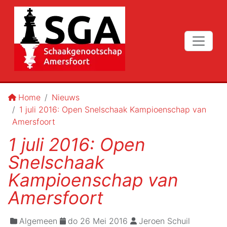
Home
Nieuws
1 juli 2016: Open Snelschaak Kampioenschap van
Amersfoort
1 juli 2016: Open
Snelschaak
Kampioenschap van
Amersfoort
Algemeen
do 26 Mei 2016
Jeroen Schuil