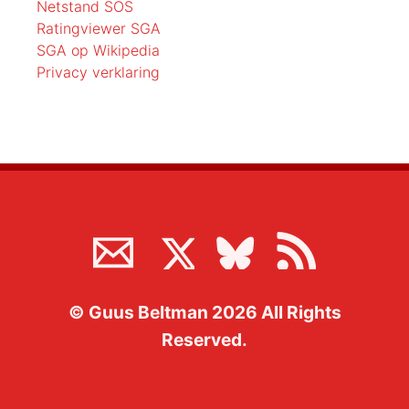
Netstand SOS
Ratingviewer SGA
SGA op Wikipedia
Privacy verklaring
©
Guus Beltman
2026
All Rights
Reserved.