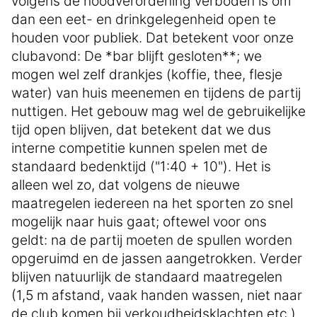
volgens de noodverordening verboden is om
dan een eet- en drinkgelegenheid open te
houden voor publiek. Dat betekent voor onze
clubavond: De *bar blijft gesloten**; we
mogen wel zelf drankjes (koffie, thee, flesje
water) van huis meenemen en tijdens de partij
nuttigen. Het gebouw mag wel de gebruikelijke
tijd open blijven, dat betekent dat we dus
interne competitie kunnen spelen met de
standaard bedenktijd ("1:40 + 10"). Het is
alleen wel zo, dat volgens de nieuwe
maatregelen iedereen na het sporten zo snel
mogelijk naar huis gaat; oftewel voor ons
geldt: na de partij moeten de spullen worden
opgeruimd en de jassen aangetrokken. Verder
blijven natuurlijk de standaard maatregelen
(1,5 m afstand, vaak handen wassen, niet naar
de club komen bij verkoudheidsklachten etc.)