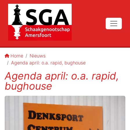
Home
Nieuws
Agenda april: o.a. rapid, bughouse
Agenda april: o.a. rapid,
bughouse