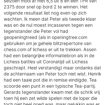
seizoen mooi af met 6,5 uit 8 en een TPR van
2375 door snel op bord 2 te winnen. Het
volgende resultaat liet nog even op zich
wachten. Ik meen dat Peter als tweede klaar
was en de nul moest incasseren tegen een
tegenstander die Peter vol had
geopeningtreed (als in openingtree.com
gebruiken om je gehele blitzrepertoire van
chess.com of lichess er uit te trekken. Assen
had een belangrijke informatiebron als in de
Lichess battles uit Coronatijd uit Lichess
geschrapt. Heel verstandig) maar ondanks dat
de achternaam van Peter toch niet wist. Henrik
had een taaie pot die in remise eindigde. Tea
scoorde een punt in een typische Tea-partij.
Gerards tegenstander kwam met de schrik vrij
toen hij een zet wilde spelen met de loper die
toch niet heel goed was, maar gelukkig was er