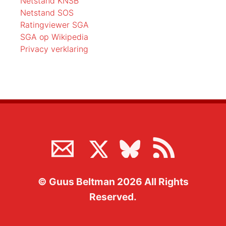
Netstand KNSB
Netstand SOS
Ratingviewer SGA
SGA op Wikipedia
Privacy verklaring
©
Guus Beltman
2026
All Rights
Reserved.