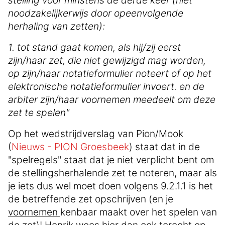
noodzakelijkerwijs door opeenvolgende
herhaling van zetten):
1. tot stand gaat komen, als hij/zij eerst
zijn/haar zet, die niet gewijzigd mag worden,
op zijn/haar notatieformulier noteert of op het
elektronische notatieformulier invoert. en de
arbiter zijn/haar voornemen meedeelt om deze
zet te spelen"
Op het wedstrijdverslag van Pion/Mook
(
Nieuws - PION Groesbeek
) staat dat in de
"spelregels" staat dat je niet verplicht bent om
de stellingsherhalende zet te noteren, maar als
je iets dus wel moet doen volgens 9.2.1.1 is het
de betreffende zet opschrijven (en je
voornemen
kenbaar maakt over het spelen van
de zet)! Henrik wees hier dan ook terecht op.