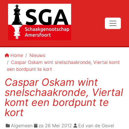
Home
Nieuws
Caspar Oskam wint snelschaakronde, Viertal komt
een bordpunt te kort
Caspar Oskam wint
snelschaakronde, Viertal
komt een bordpunt te
kort
Algemeen
za 26 Mei 2012
Ed van de Gevel