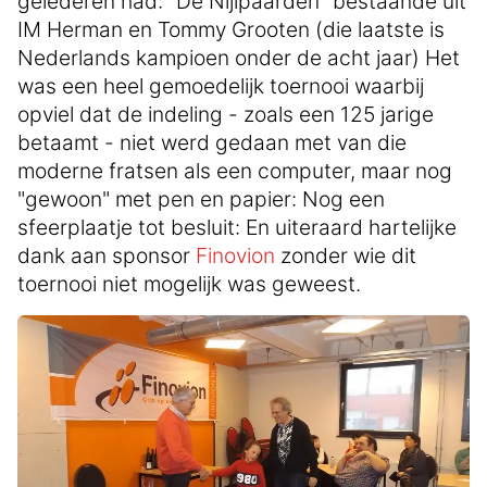
gelederen had: "De Nijlpaarden" bestaande uit
IM Herman en Tommy Grooten (die laatste is
Nederlands kampioen onder de acht jaar) Het
was een heel gemoedelijk toernooi waarbij
opviel dat de indeling - zoals een 125 jarige
betaamt - niet werd gedaan met van die
moderne fratsen als een computer, maar nog
"gewoon" met pen en papier: Nog een
sfeerplaatje tot besluit: En uiteraard hartelijke
dank aan sponsor
Finovion
zonder wie dit
toernooi niet mogelijk was geweest.