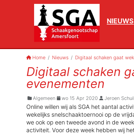
NIEUWS
Home
Nieuws
Digitaal schaken gaat we
Digitaal schaken g
evenementen
Algemeen
wo 15 Apr 2020
Jeroen Schui
Online willen wij als SGA het aantal act
wekelijks snelschaaktoernooi op de vrij
we ook op een tweede avond in de week 
activiteit. Voor deze week hebben wij h