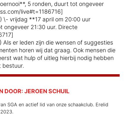
oernooi**, 5 ronden, duurt tot ongeveer
hess.com/live#t=1186716]
\- vrijdag **17 april om 20:00 uur
t ongeveer 21:30 uur. Directe
6717]
Als er leden zijn die wensen of suggesties
menten horen wij dat graag. Ook mensen die
rst wat hulp of uitleg hierbij nodig hebben
 bestuur.
N DOOR:
JEROEN SCHUIL
an SGA en actief lid van onze schaakclub. Erelid
 2023.