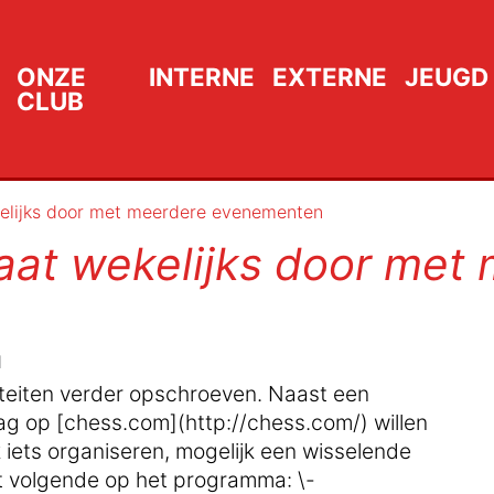
ONZE
INTERNE
EXTERNE
JEUGD
CLUB
kelijks door met meerdere evenementen
aat wekelijks door met
l
iviteiten verder opschroeven. Naast een
dag op [chess.com](http://chess.com/) willen
iets organiseren, mogelijk een wisselende
et volgende op het programma: \-