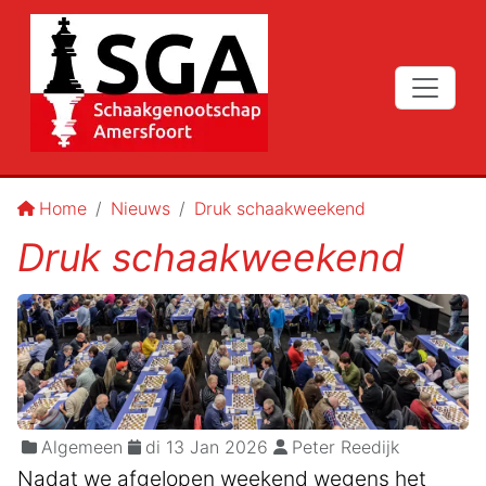
Home
Nieuws
Druk schaakweekend
Druk schaakweekend
Algemeen
di 13 Jan 2026
Peter Reedijk
Nadat we afgelopen weekend wegens het