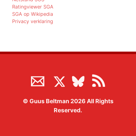
Ratingviewer SGA
SGA op Wikipedia
Privacy verklaring
©
Guus Beltman
2026
All Rights
Reserved.