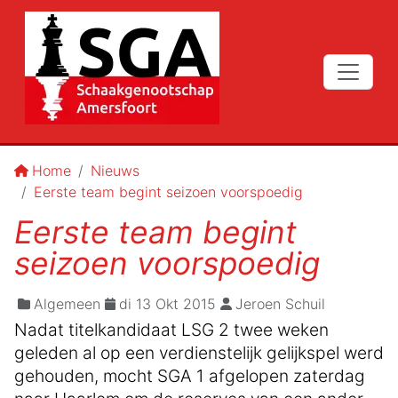
Home
Nieuws
Eerste team begint seizoen voorspoedig
Eerste team begint
seizoen voorspoedig
Algemeen
di 13 Okt 2015
Jeroen Schuil
Nadat titelkandidaat LSG 2 twee weken
geleden al op een verdienstelijk gelijkspel werd
gehouden, mocht SGA 1 afgelopen zaterdag