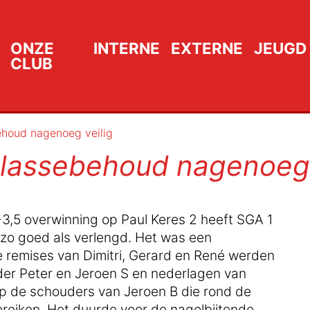
ONZE
INTERNE
EXTERNE
JEUGD
CLUB
ehoud nagenoeg veilig
klassebehoud nagenoeg 
,5 overwinning op Paul Keres 2 heeft SGA 1
zo goed als verlengd. Het was een
remises van Dimitri, Gerard en René werden
ider Peter en Jeroen S en nederlagen van
 op de schouders van Jeroen B die rond de
ereiken. Het duurde voor de nagelbijtende