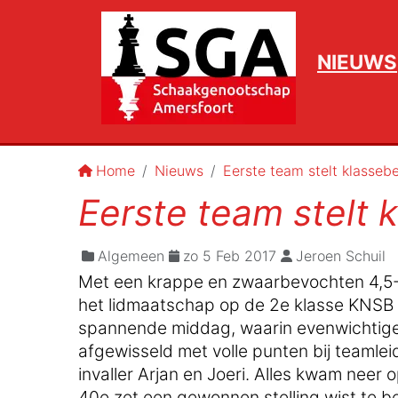
NIEUWS
Home
Nieuws
Eerste team stelt klasseb
Eerste team stelt 
Algemeen
zo 5 Feb 2017
Jeroen Schuil
Met een krappe en zwaarbevochten 4,5-3
het lidmaatschap op de 2e klasse KNSB 
spannende middag, waarin evenwichtige 
afgewisseld met volle punten bij teamle
invaller Arjan en Joeri. Alles kwam neer
40e zet een gewonnen stelling wist te b