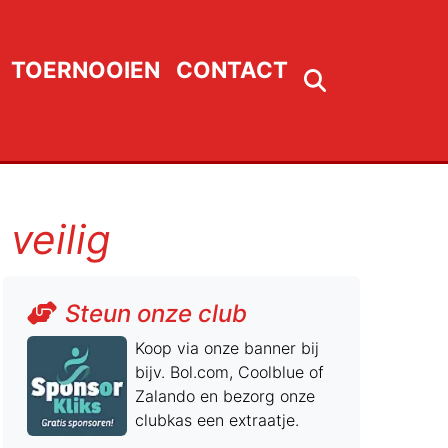
TOERNOOIEN
CONTACT
veilig
Steun onze club
Koop via onze banner bij
bijv. Bol.com, Coolblue of
Zalando en bezorg onze
clubkas een extraatje.