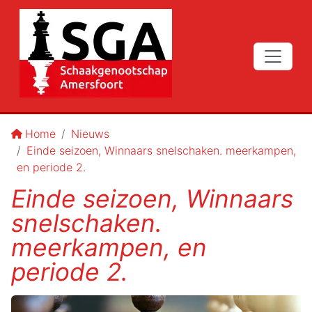
Home
Nieuws
Einde seizoen, Winnaars snelschaken. meerkampen,
en periode 2.
Einde seizoen, Winnaars
snelschaken.
meerkampen, en
periode 2.