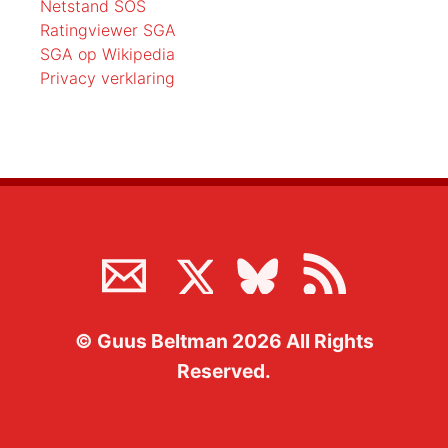
Netstand SOS
Ratingviewer SGA
SGA op Wikipedia
Privacy verklaring
©
Guus Beltman
2026
All Rights
Reserved.