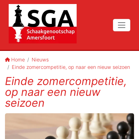
Home
Nieuws
Einde zomercompetitie, op naar een nieuw seizoen
Einde zomercompetitie,
op naar een nieuw
seizoen