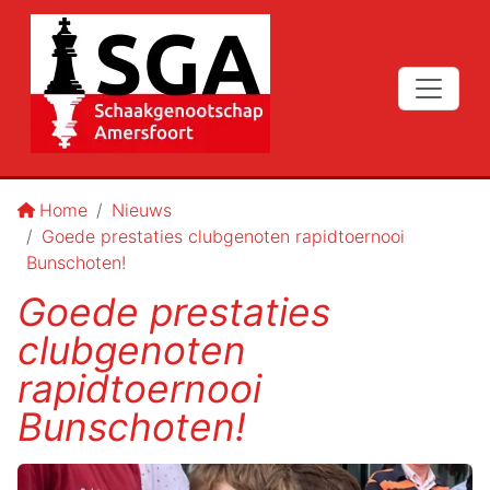
Home
Nieuws
Goede prestaties clubgenoten rapidtoernooi
Bunschoten!
Goede prestaties
clubgenoten
rapidtoernooi
Bunschoten!