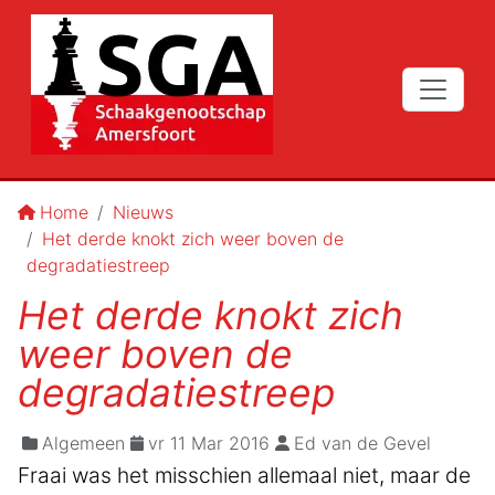
Home
Nieuws
Het derde knokt zich weer boven de
degradatiestreep
Het derde knokt zich
weer boven de
degradatiestreep
Algemeen
vr 11 Mar 2016
Ed van de Gevel
Fraai was het misschien allemaal niet, maar de