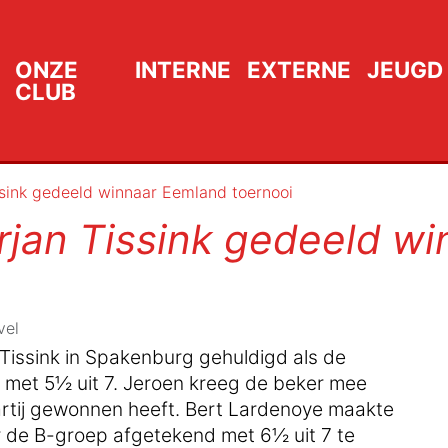
ONZE
INTERNE
EXTERNE
JEUGD
CLUB
ssink gedeeld winnaar Eemland toernooi
rjan Tissink gedeeld w
vel
Tissink in Spakenburg gehuldigd als de
 met 5½ uit 7. Jeroen kreeg de beker mee
partij gewonnen heeft. Bert Lardenoye maakte
 de B-groep afgetekend met 6½ uit 7 te