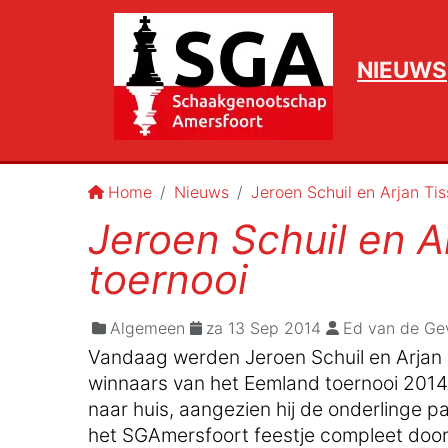
NIEUWS
Home
Nieuws
Jeroen Schuil en Arjan Ti
Jeroen Schuil en A
toernooi
Algemeen
za 13 Sep 2014
Ed van de Ge
Vandaag werden Jeroen Schuil en Arjan 
winnaars van het Eemland toernooi 2014
naar huis, aangezien hij de onderlinge 
het SGAmersfoort feestje compleet door