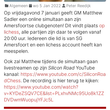
Algemeen
wo 5 Jan 2022
Peter Reedijk
Op vrijdagavond 7 januari geeft GM Matthew
Sadler een online simultaan aan zijn
Amersfoortse clubgenoten! Dit vindt plaats
op
lichess
, alle partijen zijn daar te volgen vanaf
20:00 uur. Iedereen die lid is van SG
Amersfoort en een lichess account heeft kan
meespelen.
Ook zal Matthew tijdens de simultaan gaan
livestreamen op zijn
Silicon Road
YouTube
kanaal:
https://www.youtube.com/c/SiliconRoa
dChess
. De recording is hier terug te kijken:
https://www.youtube.com/watch?
v=KYDeZSQV7CE&list=PLxhvNMc95Uo8k1ZZ
DVDwmWuopujYFJc5L