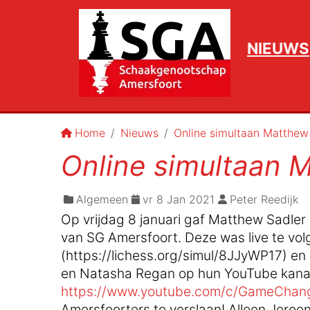
NIEUWS
Home
Nieuws
Online simultaan Matthew
Online simultaan 
Algemeen
vr 8 Jan 2021
Peter Reedijk
Op vrijdag 8 januari gaf Matthew Sadler 
van SG Amersfoort. Deze was live te volg
(https://lichess.org/simul/8JJyWP17) en
en Natasha Regan op hun YouTube kana
https://www.youtube.com/c/GameChan
Amersfoorters te verslaan! Alleen Jeroe