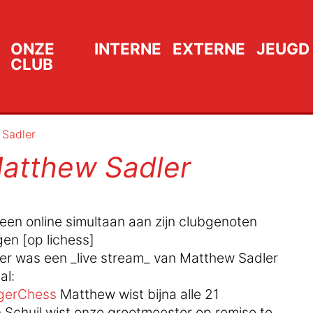
ONZE
INTERNE
EXTERNE
JEUGD
CLUB
 Sadler
Matthew Sadler
een online simultaan aan zijn clubgenoten
en [op lichess]
 er was een _live stream_ van Matthew Sadler
al:
gerChess
Matthew wist bijna alle 21
n Schuil wist onze grootmeester op remise te