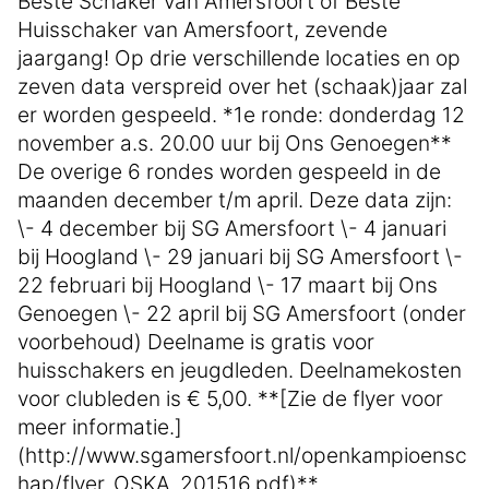
Beste Schaker van Amersfoort of Beste
Huisschaker van Amersfoort, zevende
jaargang! Op drie verschillende locaties en op
zeven data verspreid over het (schaak)jaar zal
er worden gespeeld. *1e ronde: donderdag 12
november a.s. 20.00 uur bij Ons Genoegen**
De overige 6 rondes worden gespeeld in de
maanden december t/m april. Deze data zijn:
\- 4 december bij SG Amersfoort \- 4 januari
bij Hoogland \- 29 januari bij SG Amersfoort \-
22 februari bij Hoogland \- 17 maart bij Ons
Genoegen \- 22 april bij SG Amersfoort (onder
voorbehoud) Deelname is gratis voor
huisschakers en jeugdleden. Deelnamekosten
voor clubleden is € 5,00. **[Zie de flyer voor
meer informatie.]
(http://www.sgamersfoort.nl/openkampioensc
hap/flyer_OSKA_201516.pdf)**