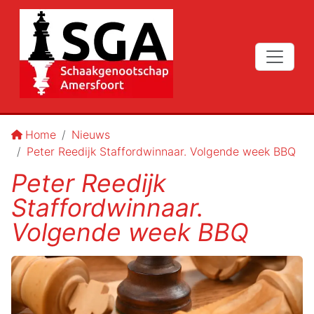
Home
Nieuws
Peter Reedijk Staffordwinnaar. Volgende week BBQ
Peter Reedijk
Staffordwinnaar.
Volgende week BBQ