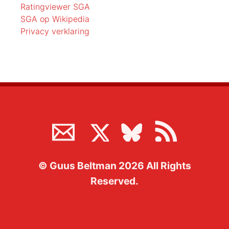
Ratingviewer SGA
SGA op Wikipedia
Privacy verklaring
©
Guus Beltman
2026
All Rights
Reserved.