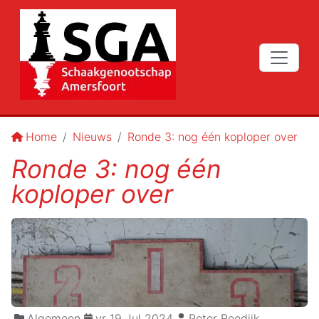
Home
Nieuws
Ronde 3: nog één koploper over
Ronde 3: nog één
koploper over
Algemeen
vr 19 Jul 2024
Peter Reedijk