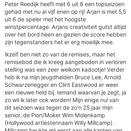
Peter Reedijk heeft met 6 uit 8 een topseizoen
gehad met nu al vijf enen op rij! Arjan is met 5,5
uit 6 de speler met het hoogste
winstpercentage. Arjans creativiteit gutst altijd
over het bord heen en gezien de score hebben
zijn tegenstanders het er erg moeilijk mee.
Ikzelf ben niet zo van de remises, maar het
remisebod die ik kreeg aangeboden in verloren
stelling was een zeer welkom kadootje! Verder
heb ik na mijn jeugdhelden Bruce Lee, Arnold
Schwarzenegger en Clint Eastwood er weer
een nieuwe held bij. Iemand waarvan je zegt, ja
zo wil ik later ook worden! Mijn enige nul van
dit seizoen was tegen de zo'n 25 jaar mijn
senior, de Pion/Moker Wim Molenkamp
(Hollywood artiestennaam Willy Millcamp) .
Millcamp beukte mij eerst aan alle kanten van