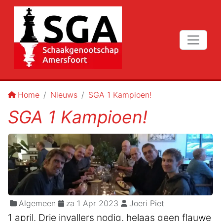
Home
Nieuws
SGA 1 Kampioen!
SGA 1 Kampioen!
Algemeen
za 1 Apr 2023
Joeri Piet
1 april. Drie invallers nodig, helaas geen flauwe