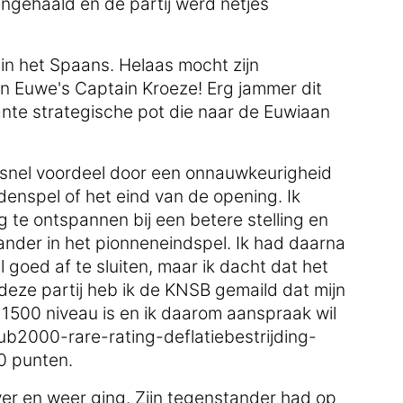
ngehaald en de partij werd netjes
 in het Spaans. Helaas mocht zijn
n Euwe's Captain Kroeze! Erg jammer dit
nte strategische pot die naar de Euwiaan
f snel voordeel door een onnauwkeurigheid
denspel of het eind van de opening. Ik
g te ontspannen bij een betere stelling en
ander in het pionneneindspel. Ik had daarna
goed af te sluiten, maar ik dacht dat het
deze partij heb ik de KNSB gemaild dat mijn
n 1500 niveau is en ik daarom aanspraak wil
ub2000-rare-rating-deflatiebestrijding-
0 punten.
ver en weer ging. Zijn tegenstander had op