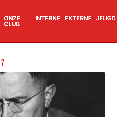
ONZE
INTERNE
EXTERNE
JEUGD
CLUB
1