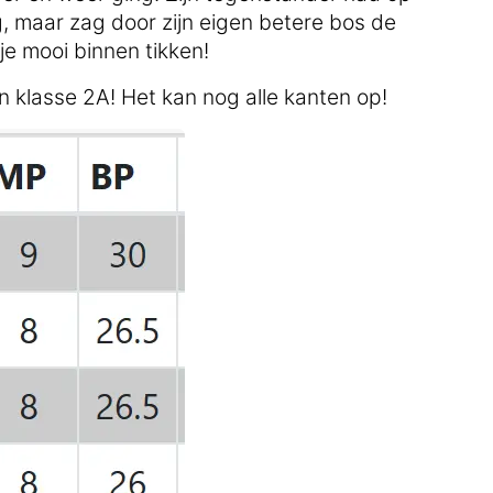
 maar zag door zijn eigen betere bos de
e mooi binnen tikken!
 in klasse 2A! Het kan nog alle kanten op!