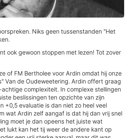
doorspreken. Niks geen tussenstanden "Het
ken.
unt ook gewoon stoppen met lezen! Tot zover
ze of FM Bertholee voor Ardin omdat hij onze
s" Van de Oudeweetering. Ardin offert graag
achtige complexiteit. In complexe stellingen
uiste beslissingen ten opzichte van zijn
 +0,5 evaluatie is dan niet zo heel veel
 wat Ardin zelf aangaf is dat hij dan vrij snel
elling moet je dan opeens het juiste wat
iet lukt kan het tij weer de andere kant op
ander een vrij sterke aanval, maar dit was