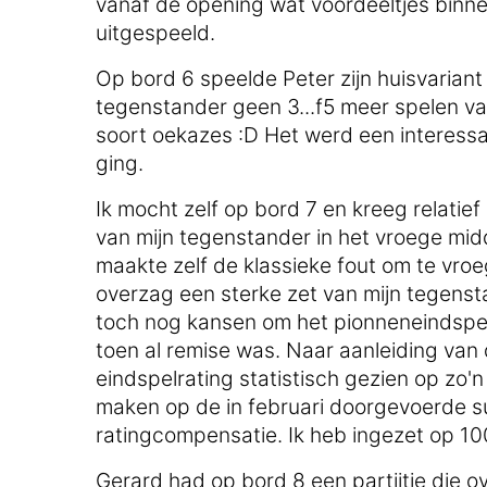
vanaf de opening wat voordeeltjes binne
uitgespeeld.
Op bord 6 speelde Peter zijn huisvariant
tegenstander geen 3...f5 meer spelen va
soort oekazes :D Het werd een interessa
ging.
Ik mocht zelf op bord 7 en kreeg relatie
van mijn tegenstander in het vroege mid
maakte zelf de klassieke fout om te vroe
overzag een sterke zet van mijn tegenst
toch nog kansen om het pionneneindspel 
toen al remise was. Naar aanleiding van 
eindspelrating statistisch gezien op zo'
maken op de in februari doorgevoerde s
ratingcompensatie. Ik heb ingezet op 10
Gerard had op bord 8 een partijtje die o