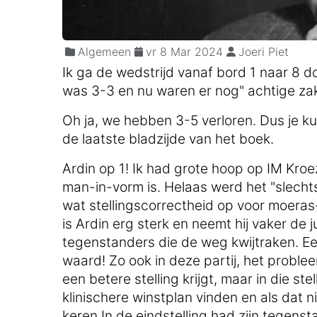
Algemeen
vr 8 Mar 2024
Joeri Piet
Ik ga de wedstrijd vanaf bord 1 naar 8 
was 3-3 en nu waren er nog" achtige za
Oh ja, we hebben 3-5 verloren. Dus je k
de laatste bladzijde van het boek.
Ardin op 1! Ik had grote hoop op IM Kroe
man-in-vorm is. Helaas werd het "slecht
wat stellingscorrectheid op voor moeras-
is Ardin erg sterk en neemt hij vaker de j
tegenstanders die de weg kwijtraken. Een
waard! Zo ook in deze partij, het probleem
een betere stelling krijgt, maar in die st
klinischere winstplan vinden en als dat n
keren In de eindstelling had zijn tegenst