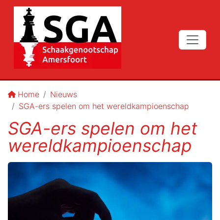
Home
Nieuws
SGA-ers spelen om het wereldkampioenschap
SGA-ers spelen om het
wereldkampioenschap