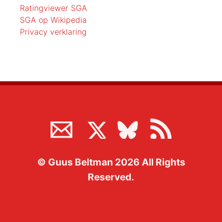
Ratingviewer SGA
SGA op Wikipedia
Privacy verklaring
©
Guus Beltman
2026
All Rights
Reserved.