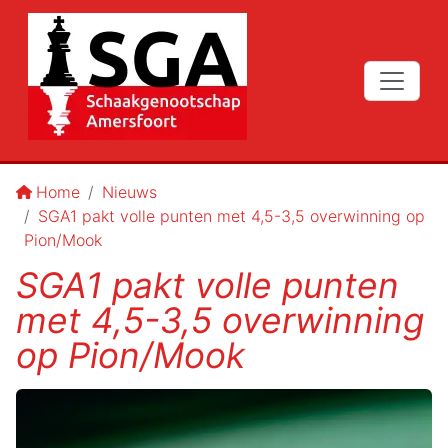
Home
Nieuws
SGA1 pakt volle punten met 4,5-3,5 overwinning op
Pion/Mook
SGA1 pakt volle punten
met 4,5-3,5 overwinning
op Pion/Mook