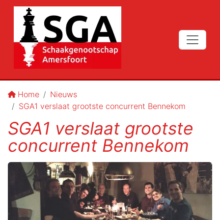
Home
Nieuws
SGA1 verslaat grootste concurrent Bennekom
SGA1 verslaat grootste
concurrent Bennekom