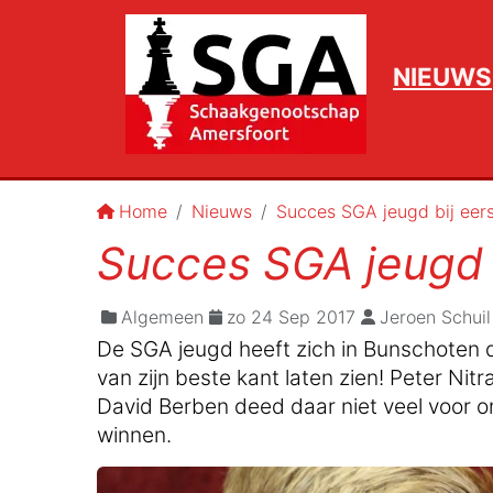
NIEUWS
Home
Nieuws
Succes SGA jeugd bij eers
Succes SGA jeugd b
Algemeen
zo 24 Sep 2017
Jeroen Schuil
De SGA jeugd heeft zich in Bunschoten 
van zijn beste kant laten zien! Peter Ni
David Berben deed daar niet veel voor 
winnen.