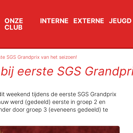
ONZE
INTERNE
EXTERNE
JEUGD
CLUB
te SGS Grandprix van het seizoen!
ij eerste SGS Grandpri
dit weekend tijdens de eerste SGS Grandprix
trauw werd (gedeeld) eerste in groep 2 en
onder door groep 3 (eveneens gedeeld) te