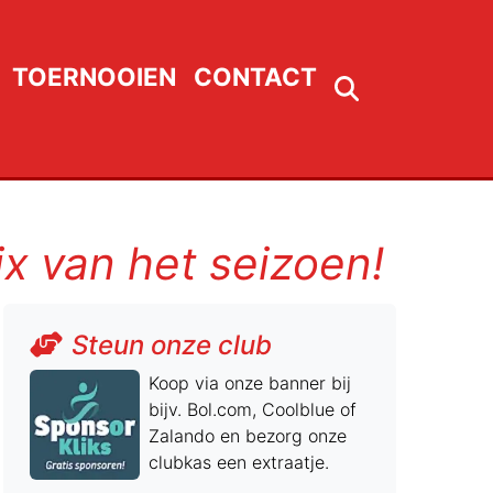
TOERNOOIEN
CONTACT
x van het seizoen!
Steun onze club
Koop via onze banner bij
bijv. Bol.com, Coolblue of
Zalando en bezorg onze
clubkas een extraatje.