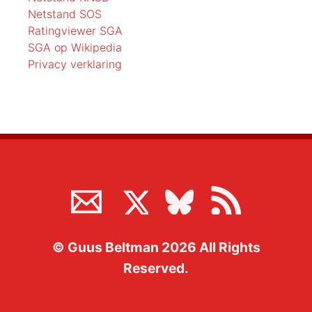
Netstand SOS
Ratingviewer SGA
SGA op Wikipedia
Privacy verklaring
©
Guus Beltman
2026
All Rights
Reserved.