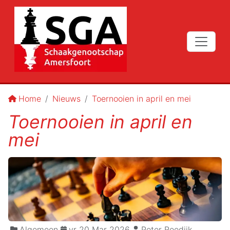
Home
Nieuws
Toernooien in april en mei
Toernooien in april en
mei
Algemeen
vr 20 Mar 2026
Peter Reedijk