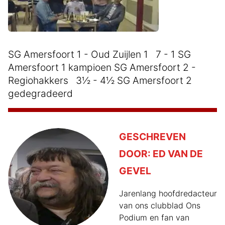
SG Amersfoort 1 - Oud Zuijlen 1 7 - 1 SG
Amersfoort 1 kampioen SG Amersfoort 2 -
Regiohakkers 3½ - 4½ SG Amersfoort 2
gedegradeerd
GESCHREVEN
DOOR:
ED VAN DE
GEVEL
Jarenlang hoofdredacteur
van ons clubblad Ons
Podium en fan van