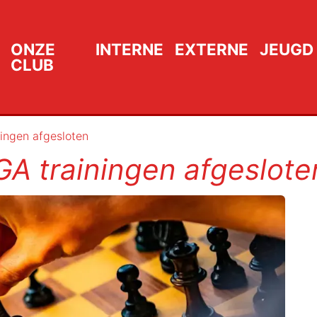
ONZE
INTERNE
EXTERNE
JEUGD
CLUB
ingen afgesloten
A trainingen afgeslote