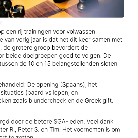
e
p een rij trainingen voor volwassen
e van vorig jaar is dat het dit keer samen met
n, de grotere groep bevordert de
voor beide doelgroepen goed te volgen. De
ussen de 10 en 15 belangstellenden sloten
behandeld: De opening (Spaans), het
situaties (paard vs lopen, en
ieken zoals blundercheck en de Greek gift.
rzorgd door de betere SGA-leden. Veel dank
eter R., Peter S. en Tim! Het voornemen is om
rt te zetten.