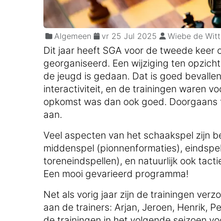
Algemeen
vr 25 Jul 2025
Wiebe de Witt
Dit jaar heeft SGA voor de tweede keer o
georganiseerd. Een wijziging ten opzicht
de jeugd is gedaan. Dat is goed bevalle
interactiviteit, en de trainingen waren 
opkomst was dan ook goed. Doorgaans t
aan.
Veel aspecten van het schaakspel zijn 
middenspel (pionnenformaties), eindspel
toreneindspellen), en natuurlijk ook tact
Een mooi gevarieerd programma!
Net als vorig jaar zijn de trainingen ve
aan de trainers: Arjan, Jeroen, Henrik, P
de trainingen in het volgende seizoen voo