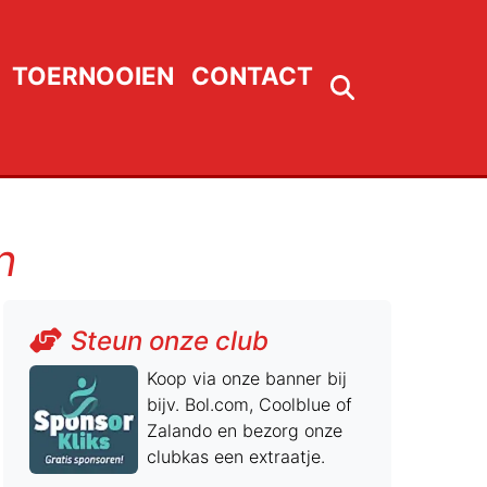
TOERNOOIEN
CONTACT
n
Steun onze club
Koop via onze banner bij
bijv. Bol.com, Coolblue of
Zalando en bezorg onze
clubkas een extraatje.