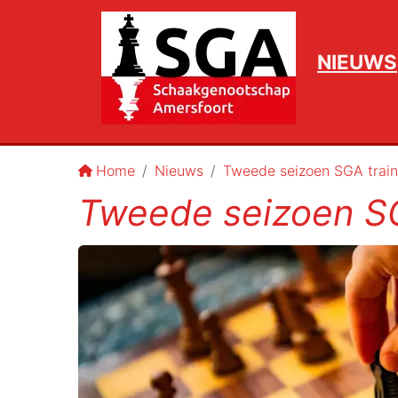
NIEUWS
Home
Nieuws
Tweede seizoen SGA train
Tweede seizoen SG