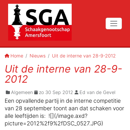
Home
Nieuws
Uit de interne van 28-9-2012
Uit de interne van 28-9-
2012
Algemeen
zo 30 Sep 2012
Ed van de Gevel
Een opvallende partij in de interne competitie
van 28 september toont aan dat schaken voor
alle leeftijden is: ![](/image.axd?
picture=2012%2f9%2fDSC_0527.JPG)