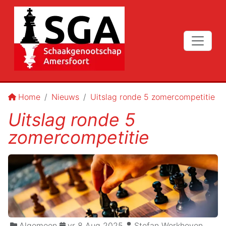
Home
Nieuws
Uitslag ronde 5 zomercompetitie
Uitslag ronde 5
zomercompetitie
Algemeen
vr 8 Aug 2025
Stefan Werkhoven