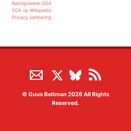
Ratingviewer SGA
SGA op Wikipedia
Privacy verklaring
©
Guus Beltman
2026
All Rights
Reserved.