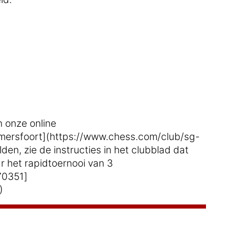
n onze online
mersfoort](https://www.chess.com/club/sg-
en, zie de instructies in het clubblad dat
ar het rapidtoernooi van 3
70351]
)