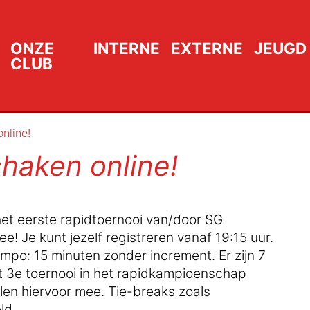
ONZE
INTERNE
EXTERNE
JEUGD
CLUB
nline!
haken online!
het eerste rapidtoernooi van/door SG
 Je kunt jezelf registreren vanaf 19:15 uur.
empo: 15 minuten zonder increment. Er zijn 7
et 3e toernooi in het rapidkampioenschap
en hiervoor mee. Tie-breaks zoals
ld.