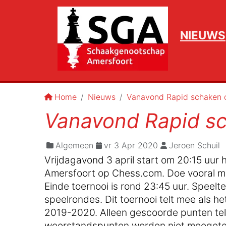
NIEUWS
Home
Nieuws
Vanavond Rapid schaken o
Vanavond Rapid sc
Algemeen
vr 3 Apr 2020
Jeroen Schuil
Vrijdagavond 3 april start om 20:15 uur 
Amersfoort op Chess.com. Doe vooral mee!
Einde toernooi is rond 23:45 uur. Speelt
speelrondes. Dit toernooi telt mee als h
2019-2020. Alleen gescoorde punten tell
weerstandspunten worden niet meegete