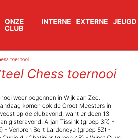
ONZE
INTERNE
EXTERNE
JEUGD
CLUB
hess toernooi
Steel Chess toernooi
rnooi weer begonnen in Wijk aan Zee.
n vandaag komen ook de Groot Meesters in
geweest op de clubavond, want er doen 13
an gisteravond: Arjan Tissink (groep 3R) -
) - Verloren Bert Lardenoye (groep 5Z) -
e Gunie du Chatinier (groep 4B) - Winst Guus