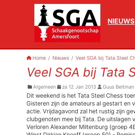
NIEUWS
Home
Nieuws
Veel SGA bij Tata Steel C
Veel SGA bij Tata 
Algemeen
za 12 Jan 2013
Guus Beltman
Dit weekend is het Tata Steel Chess toe
Gisteren zijn de amateurs al gestart e
actie. Vrijdagavond zal het rustig zijn 
clubgenoten mee bij Tata. De uitslagen v
Verloren Alexander Miltenburg (groep 4E
Winst Dirkjan Knoeff (groep 50) - Remis