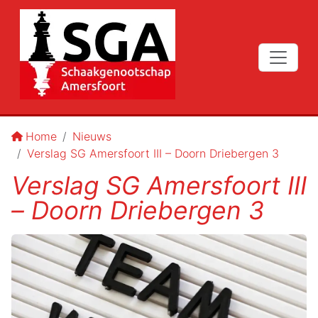
Home
Nieuws
Verslag SG Amersfoort III – Doorn Driebergen 3
Verslag SG Amersfoort III
– Doorn Driebergen 3