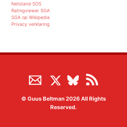
Netstand SOS
Ratingviewer SGA
SGA op Wikipedia
Privacy verklaring
©
Guus Beltman
2026
All Rights
Reserved.