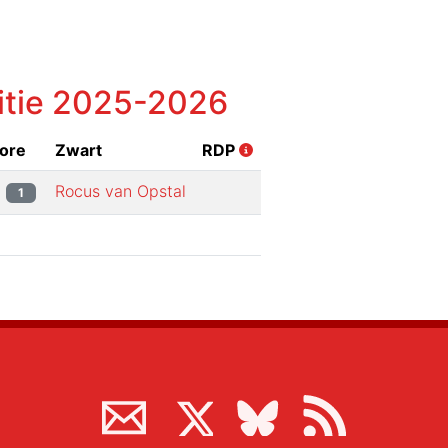
itie
2025-2026
ore
Zwart
RDP
Rocus van Opstal
1