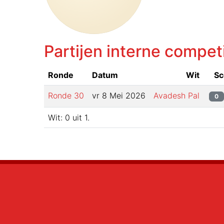
Partijen interne compet
Ronde
Datum
Wit
Sc
Ronde
30
vr 8 Mei 2026
Avadesh Pal
0
Wit:
0
uit
1
.