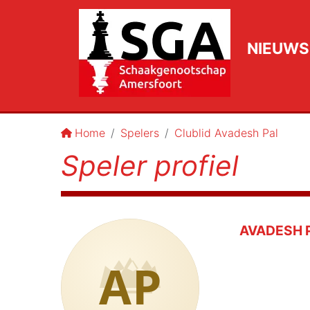
NIEUWS
Home
Spelers
Clublid Avadesh Pal
Speler profiel
AVADESH 
AP