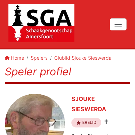
Home
Spelers
Clublid Sjouke Sieswerda
Speler profiel
SJOUKE
SIESWERDA
✝
ERELID