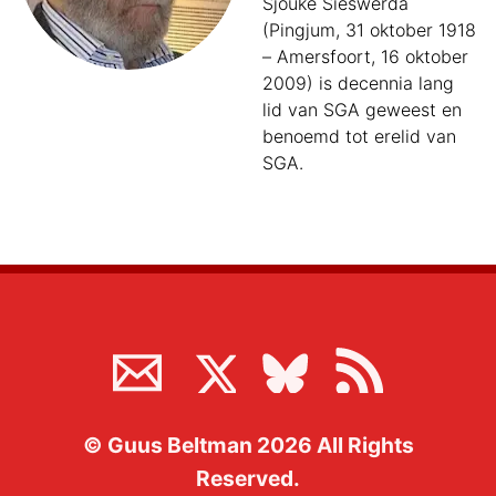
Sjouke Sieswerda
(Pingjum, 31 oktober 1918
– Amersfoort, 16 oktober
2009) is decennia lang
lid van SGA geweest en
benoemd tot erelid van
SGA.
©
Guus Beltman
2026
All Rights
Reserved.