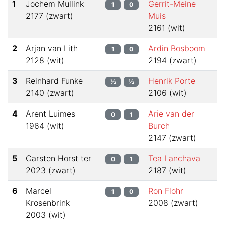
1
Jochem Mullink
Gerrit-Meine
1
0
2177
(
zwart
)
Muis
2161
(
wit
)
2
Arjan van Lith
Ardin Bosboom
1
0
2128
(
wit
)
2194
(
zwart
)
3
Reinhard Funke
Henrik Porte
½
½
2140
(
zwart
)
2106
(
wit
)
4
Arent Luimes
Arie van der
0
1
1964
(
wit
)
Burch
2147
(
zwart
)
5
Carsten Horst ter
Tea Lanchava
0
1
2023
(
zwart
)
2187
(
wit
)
6
Marcel
Ron Flohr
1
0
Krosenbrink
2008
(
zwart
)
2003
(
wit
)