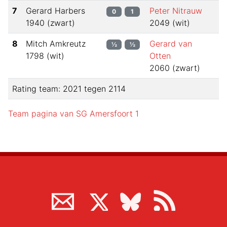
7
Gerard Harbers
Peter Nitrauw
0
1
1940
(
zwart
)
2049
(
wit
)
8
Mitch Amkreutz
Gerard van
½
½
1798
(
wit
)
Otten
2060
(
zwart
)
Rating team:
2021
tegen
2114
Team pagina van
SG Amersfoort 1