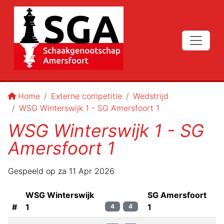
Home
Externe competitie
Wedstrijd
WSG Winterswijk 1 - SG Amersfoort 1
WSG Winterswijk 1 - SG
Amersfoort 1
Gespeeld op
za 11 Apr 2026
WSG Winterswijk
SG Amersfoort
#
1
1
4
4