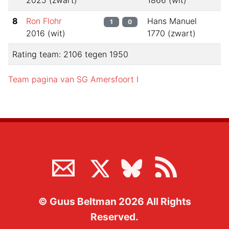
2025
(
zwart
)
1866
(
wit
)
8
Ron Flohr
Hans Manuel
1
0
2016
(
wit
)
1770
(
zwart
)
Rating team:
2106
tegen
1950
Team pagina van
SG Amersfoort I
©
Guus Beltman
2026
All Rights
Reserved.