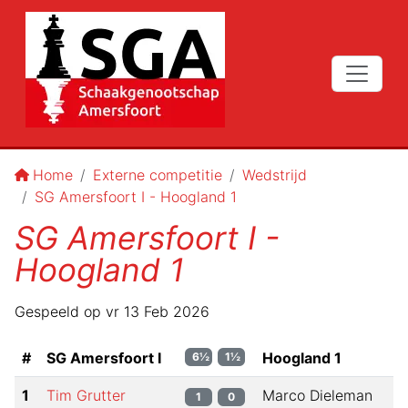
Home
Externe competitie
Wedstrijd
SG Amersfoort I - Hoogland 1
SG Amersfoort I -
Hoogland 1
Gespeeld op
vr 13 Feb 2026
#
SG Amersfoort I
Hoogland 1
6½
1½
1
Tim Grutter
Marco Dieleman
1
0