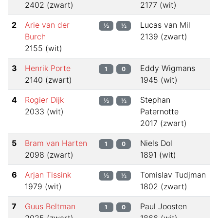
2402
(
zwart
)
2177
(
wit
)
2
Arie van der
Lucas van Mil
½
½
Burch
2139
(
zwart
)
2155
(
wit
)
3
Henrik Porte
Eddy Wigmans
1
0
2140
(
zwart
)
1945
(
wit
)
4
Rogier Dijk
Stephan
½
½
2033
(
wit
)
Paternotte
2017
(
zwart
)
5
Bram van Harten
Niels Dol
1
0
2098
(
zwart
)
1891
(
wit
)
6
Arjan Tissink
Tomislav Tudjman
½
½
1979
(
wit
)
1802
(
zwart
)
7
Guus Beltman
Paul Joosten
1
0