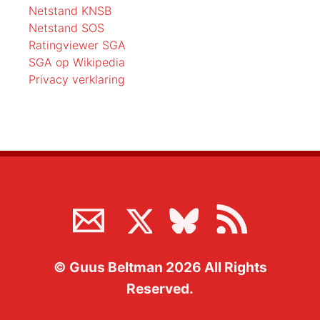
Netstand KNSB
Netstand SOS
Ratingviewer SGA
SGA op Wikipedia
Privacy verklaring
©
Guus Beltman
2026
All Rights
Reserved.